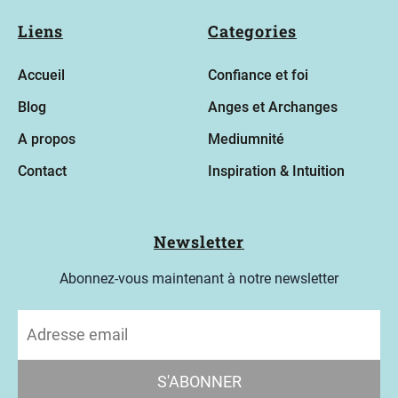
r
Liens
Categories
a
Accueil
Confiance et foi
m
m
Blog
Anges et Archanges
e
A propos
Mediumnité
s
Contact
Inspiration & Intuition
Newsletter
B
lo
Abonnez-vous maintenant à notre newsletter
g
C
S'ABONNER