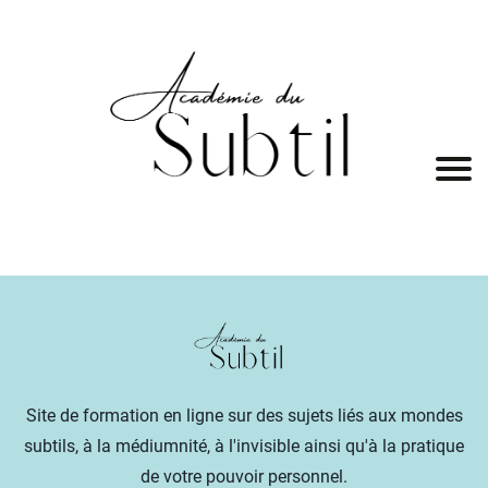
A
c
c
u
ei
l
P
r
Site de formation en ligne sur des sujets liés aux mondes
o
subtils, à la médiumnité, à l'invisible ainsi qu'à la pratique
g
de votre pouvoir personnel.