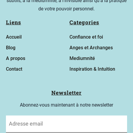
subtils, à la médiumnité, à l'invisible ainsi qu'à la pratique
r
de votre pouvoir personnel.
a
Liens
Categories
m
m
Accueil
Confiance et foi
e
Blog
Anges et Archanges
s
A propos
Mediumnité
Contact
Inspiration & Intuition
B
lo
Newsletter
g
Abonnez-vous maintenant à notre newsletter
C