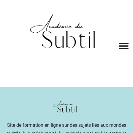
A
c
c
u
ei
l
P
r
o
Site de formation en ligne sur des sujets liés aux mondes
g