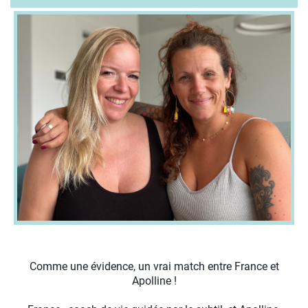
o
nt
a
ct
Comme une évidence, un vrai match entre France et
Apolline !