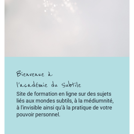
r
a
m
m
e
s
Bienvenue à
B
l'académie du Subtile
lo
Site de formation en ligne sur des sujets
liés aux mondes subtils, à la médiumnité,
g
à l'invisible ainsi qu'à la pratique de votre
pouvoir personnel.
C